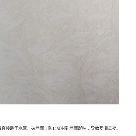
板直接装于水泥、砖墙面
，
防止
板材到墙面影响，导致
受潮霉变。