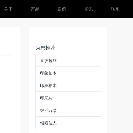
关于
产品
案例
资讯
联系
为您推荐
直纹拉丝
印象柚木
印象柚木
印尼灰
银丝万缕
银粉佳人